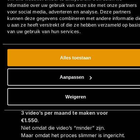
informatie over uw gebruik van onze site met onze partners
voor social media, adverteren en analyse. Deze partners
kunnen deze gegevens combineren met andere informatie di
Meer output, minder
u aan ze heeft verstrekt of die ze hebben verzameld op basi
van uw gebruik van hun services.
verspilling
Doordat we niet telkens opnieuw hoeven te
beginnen:
Alles toestaan
besparen we tijd
verminderen we overhead
Aanpassen
en verhogen we de output
Weigeren
Daarom is het mogelijk om bijvoorbeeld
3 video’s per maand te maken voor
€1.550
.
Niet omdat die video’s “minder” zijn.
Maar omdat het proces slimmer is ingericht.