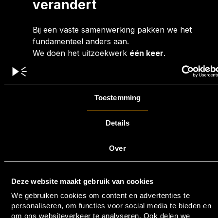
verandert
Bij een vaste samenwerking pakken we het
fundamenteel anders aan.
We doen het uitzoekwerk
één keer
.
De strategie staat.
De lijn is helder.
En daarna gaan we bundelen.
Toestemming
In plaats van steeds opnieuw opstarten,
richten we één draaidag slim in:
dezelfde setting
Details
hetzelfde verhaal
Over
meerdere invalshoeken
Deze website maakt gebruik van cookies
Zo halen we uit dezelfde effort
We gebruiken cookies om content en advertenties te
niet één video,
personaliseren, om functies voor social media te bieden en
maar meerdere.
om ons websiteverkeer te analyseren. Ook delen we